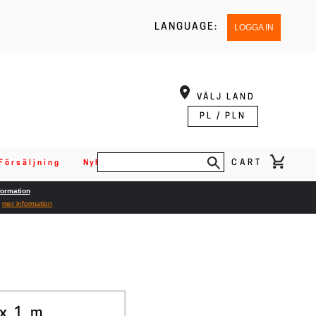
LANGUAGE:
LOGGA IN
VÄLJ LAND
PL / PLN
CART
Försäljning
Nyheter
formation
t
mer information
RNATIV
 x 1 m