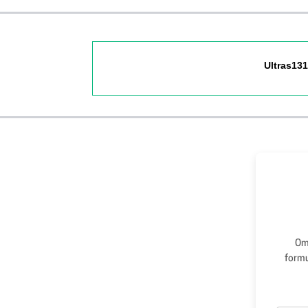
Ultras13
Om 
formu