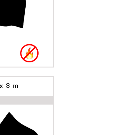
A SKAPA
RNATIV
 x 3 m