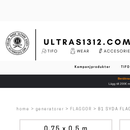
Kampanjprodukter
TIFO
Beräknad
Lägg till 200€ m
home >
generatorer
>
FLAGGOR
> B1 SYDA FL
ALTERNATIV
0.75 x 0.5 m