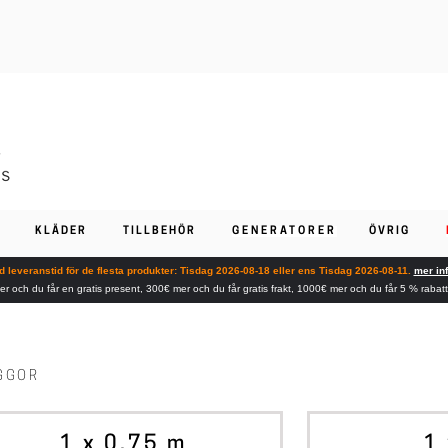
KLÄDER
TILLBEHÖR
GENERATORER
ÖVRIG
 leveranstid för de flesta produkter: Tisdag 2026-08-18 eller ens Tisdag 2026-08-11.
mer in
er och du får en gratis present, 300€ mer och du får gratis frakt, 1000€ mer och du får 5 % rabat
AGGOR
ALTERNATIV
ALTE
1 x 0.75 m
1