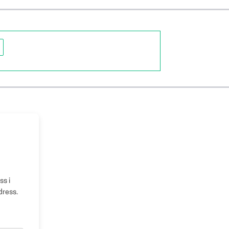
ss i
dress.