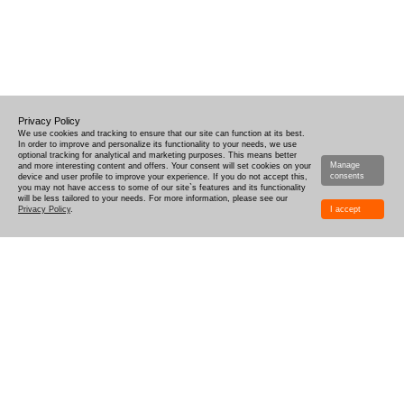
Privacy Policy
We use cookies and tracking to ensure that our site can function at its best.
In order to improve and personalize its functionality to your needs, we use
optional tracking for analytical and marketing purposes. This means better
Manage
and more interesting content and offers. Your consent will set cookies on your
consents
device and user profile to improve your experience. If you do not accept this,
you may not have access to some of our site`s features and its functionality
will be less tailored to your needs. For more information, please see our
Privacy Policy
.
I accept
HOE TE ONTWERPEN
LEVERING
PRODUCTIETIJD