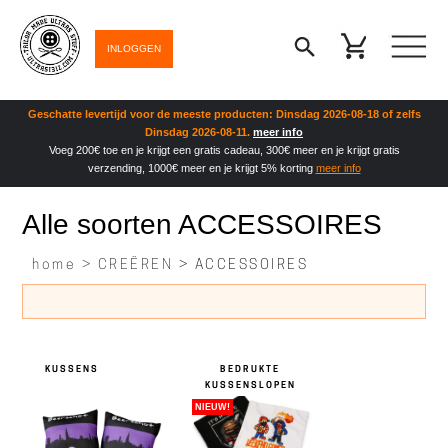
INLOGGEN
Geschatte levertijd voor de meeste producten: Dinsdag 2026-08-18 of zelfs
Dinsdag 2026-08-11.
meer info
Voeg 200€ toe en je krijgt een gratis cadeau, 300€ meer en je krijgt gratis
verzending, 1000€ meer en je krijgt 5% korting
meer info
Alle soorten ACCESSOIRES
home >
CREËREN
> ACCESSOIRES
KUSSENS
BEDRUKTE
KUSSENSLOPEN
NIEUW!