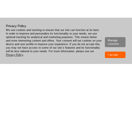
Privacy Policy
We use cookies and tracking to ensure that our site can function at its best.
In order to improve and personalize its functionality to your needs, we use
optional tracking for analytical and marketing purposes. This means better
Manage
and more interesting content and offers. Your consent will set cookies on your
consents
device and user profile to improve your experience. If you do not accept this,
you may not have access to some of our site`s features and its functionality
will be less tailored to your needs. For more information, please see our
Privacy Policy
.
I accept
HUR MAN DESIGNAR
LEVERANS
PRODUKTIONSTID
KOMBINATIONSBOXAR OCH PROVER