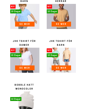
BARN
HERRAR
NY!
NY!
10 Dagar
10 Dagar
SE MER
SE MER
JHK TSHIRT FÖR
JHK TSHIRT FÖR
DAMER
BARN
NY!
NY!
10 Dagar
10 Dagar
SE MER
SE MER
BOBBLE HATT
MONOCOLOR
14 Dagar