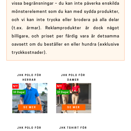
vissa begränsningar – du kan inte påverka enskilda
mönsterelement som du kan med sydda produkter,
och vi kan inte trycka eller brodera på alla delar
(t.ex. ärmar). Reklamprodukter är dock något
billigare, och priset per färdig vara är detsamma
oavsett om du beställer en eller hundra (exklusive
tryckkostnader).
JHK POLO FÖR
JHK POLO FÖR
HERRAR
DAMER
NY!
NY!
10 Dagar
10 Dagar
SE MER
SE MER
JHK POLO FÖR
JHK TSHIRT FÖR