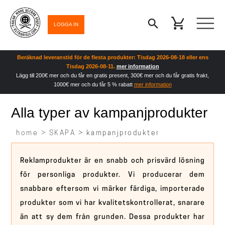
LOGGA IN
Beräknad leveranstid för de flesta produkter: Tisdag 2026-08-18 eller ens
Tisdag 2026-08-11.
mer information
Lägg till 200€ mer och du får en gratis present, 300€ mer och du får gratis frakt,
1000€ mer och du får 5 % rabatt
mer information
Alla typer av kampanjprodukter
home >
SKAPA
> kampanjprodukter
Reklamprodukter är en snabb och prisvärd lösning
för personliga produkter. Vi producerar dem
snabbare eftersom vi märker färdiga, importerade
produkter som vi har kvalitetskontrollerat, snarare
än att sy dem från grunden. Dessa produkter har