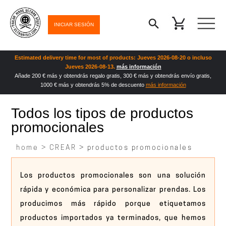
INICIAR SESIÓN
Estimated delivery time for most of products: Jueves 2026-08-20 o incluso
Jueves 2026-08-13.
más información
Añade 200 € más y obtendrás regalo gratis, 300 € más y obtendrás envío gratis,
1000 € más y obtendrás 5% de descuento
más información
Todos los tipos de productos
promocionales
home >
CREAR
> productos promocionales
Los productos promocionales son una solución
rápida y económica para personalizar prendas. Los
producimos más rápido porque etiquetamos
productos importados ya terminados, que hemos