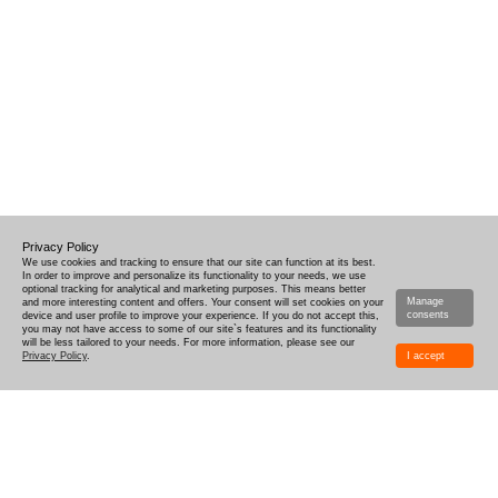
Privacy Policy
We use cookies and tracking to ensure that our site can function at its best.
In order to improve and personalize its functionality to your needs, we use
optional tracking for analytical and marketing purposes. This means better
Manage
and more interesting content and offers. Your consent will set cookies on your
consents
device and user profile to improve your experience. If you do not accept this,
you may not have access to some of our site`s features and its functionality
will be less tailored to your needs. For more information, please see our
Privacy Policy
.
I accept
CÓMO DISEÑAR
ENTREGA