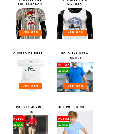
POLIALGODÓN
MANGAS
VER MÁS
VER MÁS
CUERPO DE BEBÉ
POLO JHK PARA
HOMBRE
NUEVO!
10 Días
VER MÁS
VER MÁS
POLO FEMENINO
JHK POLO NIÑOS
JHK
NUEVO!
NUEVO!
10 Días
10 Días