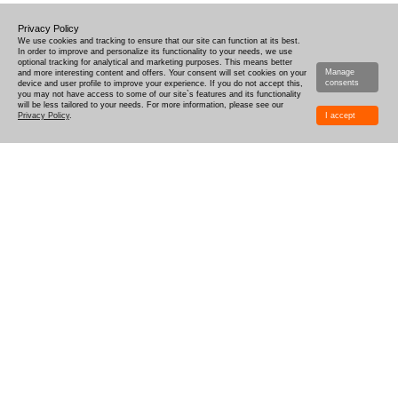
Privacy Policy
We use cookies and tracking to ensure that our site can function at its best.
In order to improve and personalize its functionality to your needs, we use
optional tracking for analytical and marketing purposes. This means better
Manage
and more interesting content and offers. Your consent will set cookies on your
consents
device and user profile to improve your experience. If you do not accept this,
you may not have access to some of our site`s features and its functionality
will be less tailored to your needs. For more information, please see our
Privacy Policy
.
I accept
CÓMO DISEÑAR
ENTREGA
TIEMPO-DE-PRODUCCIÓN
CAJAS COMBINADAS Y MUESTRAS
DESCUENTOS