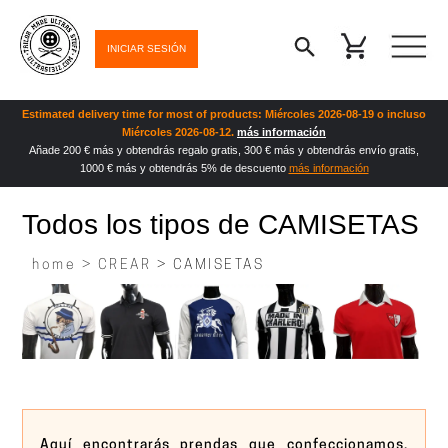
INICIAR SESIÓN
Estimated delivery time for most of products: Miércoles 2026-08-19 o incluso
Miércoles 2026-08-12.
más información
Añade 200 € más y obtendrás regalo gratis, 300 € más y obtendrás envío gratis,
1000 € más y obtendrás 5% de descuento
más información
Todos los tipos de CAMISETAS
home >
CREAR
> CAMISETAS
Aquí encontrarás prendas que confeccionamos,