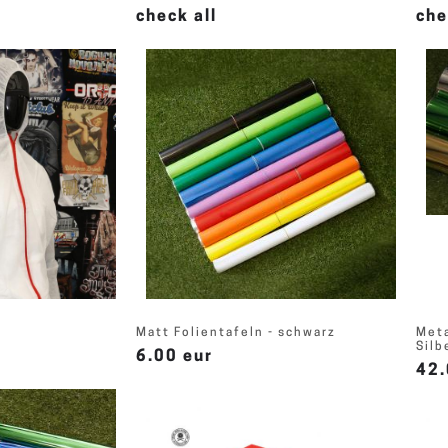
check all
che
Matt Folientafeln - schwarz
Meta
Silb
6.00 eur
42.