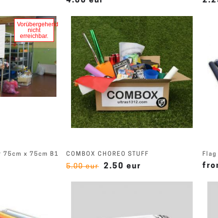
4.00 eur
2.2
Vorübergehend
nicht
erreichbar.
r 75cm x 75cm B1
COMBOX CHOREO STUFF
Flag
fro
2.50 eur
5.00 eur