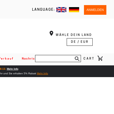
LANGUAGE:
ANMELDEN
WÄHLE DEIN LAND
DE / EUR
CART
Verkauf
Nachricht
08-13.
Mehr Info
ehr und Sie erhalten 5% Rabatt
Mehr Info