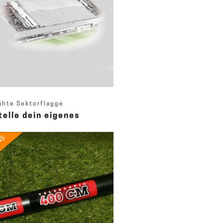
hte Sektorflagge
telle dein eigenes
NS