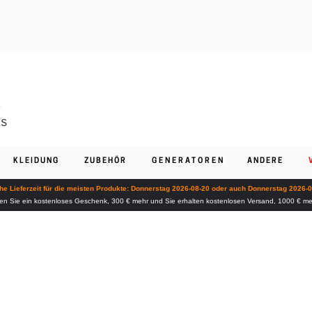
KLEIDUNG
ZUBEHÖR
GENERATOREN
ANDERE
he Lieferzeit für die meisten Produkte: Donnerstag 2026-08-20 oder auch Donnerstag 2026-
en Sie ein kostenloses Geschenk, 300 € mehr und Sie erhalten kostenlosen Versand, 1000 € m