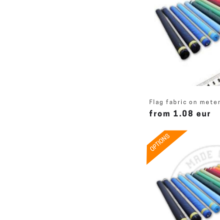
Flag fabric on mete
from 1.08 eur
OPTIONS