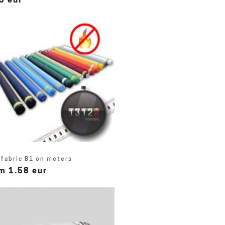
5 eur
 fabric B1 on meters
m 1.58 eur