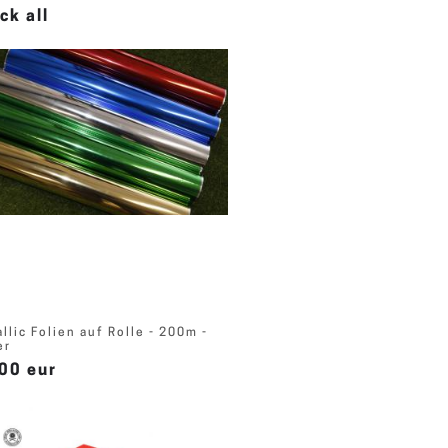
ck all
llic Folien auf Rolle - 200m -
er
00 eur