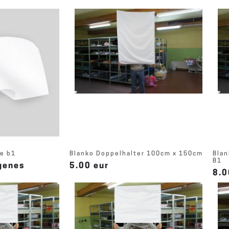
e b1
Blanko Doppelhalter 100cm x 150cm
Blan
B1
igenes
5.00 eur
8.0