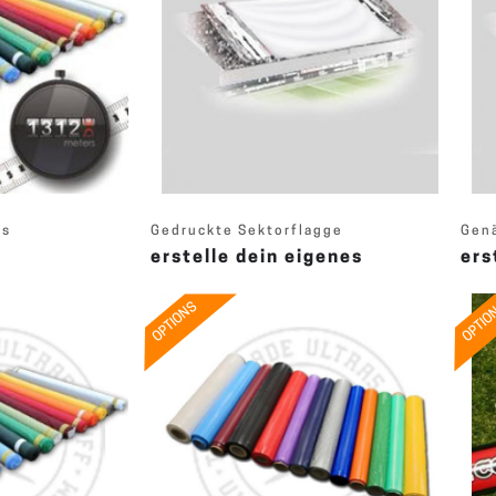
rs
Gedruckte Sektorflagge
Genä
erstelle dein eigenes
ers
OPTIONS
OPTIO