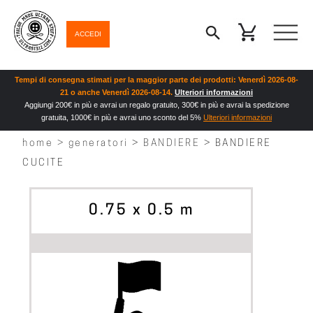
ACCEDI
Tempi di consegna stimati per la maggior parte dei prodotti: Venerdì 2026-08-
21 o anche Venerdì 2026-08-14.
Ulteriori informazioni
Aggiungi 200€ in più e avrai un regalo gratuito, 300€ in più e avrai la spedizione
gratuita, 1000€ in più e avrai uno sconto del 5%
Ulteriori informazioni
home >
generatori
>
BANDIERE
> BANDIERE
CUCITE
OPZIONI
0.75 x 0.5 m