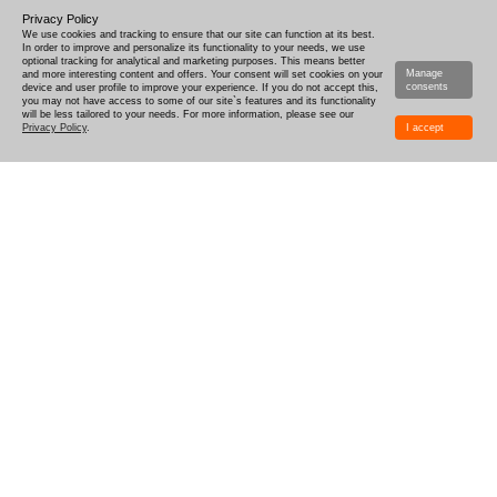
Privacy Policy
We use cookies and tracking to ensure that our site can function at its best.
In order to improve and personalize its functionality to your needs, we use
optional tracking for analytical and marketing purposes. This means better
Manage
and more interesting content and offers. Your consent will set cookies on your
consents
device and user profile to improve your experience. If you do not accept this,
you may not have access to some of our site`s features and its functionality
will be less tailored to your needs. For more information, please see our
Privacy Policy
.
I accept
COME PROGETTARE
CONSEGNA
TEMPO-DI-PRODUZIONE
COMBOX E CAMPIONI
SCONTI