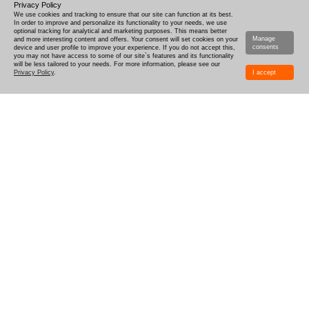
Privacy Policy
We use cookies and tracking to ensure that our site can function at its best.
In order to improve and personalize its functionality to your needs, we use
optional tracking for analytical and marketing purposes. This means better
Manage
and more interesting content and offers. Your consent will set cookies on your
consents
device and user profile to improve your experience. If you do not accept this,
you may not have access to some of our site`s features and its functionality
will be less tailored to your needs. For more information, please see our
Privacy Policy
.
I accept
COME PROGETTARE
CONSEGNA
TEMPO-DI-PRODUZIONE
COMBOX E CAMPIONI
SCONTI