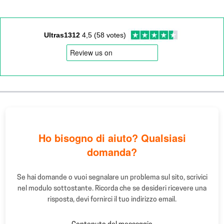
colori CMYK (destinata alla stampa) e non nella
tavolozza RGB (visualizzata sugli schermi dei
monitor).
Ultras1312
4,5 (58 votes)
Il file deve avere una risoluzione soddisfacente. Vale
la pena notare, tuttavia, che per gli adesivi standard
con dimensioni da 4 a 10 cm, non deve essere
estremamente elevata.
Ho bisogno di aiuto? Qualsiasi
domanda?
Se hai domande o vuoi segnalare un problema sul sito, scrivici
nel modulo sottostante. Ricorda che se desideri ricevere una
risposta, devi fornirci il tuo indirizzo email.