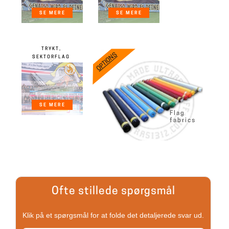
SE MERE
SE MERE
TRYKT,
OPTIONS
SEKTORFLAG
SE MERE
Flag
fabrics
Ofte stillede spørgsmål
Klik på et spørgsmål for at folde det detaljerede svar ud.