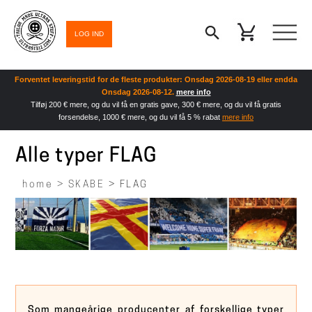
LOG IND
Forventet leveringstid for de fleste produkter: Onsdag 2026-08-19 eller endda
Onsdag 2026-08-12.
mere info
Tilføj 200 € mere, og du vil få en gratis gave, 300 € mere, og du vil få gratis
forsendelse, 1000 € mere, og du vil få 5 % rabat
mere info
Alle typer FLAG
home >
SKABE
> FLAG
Som mangeårige producenter af forskellige typer