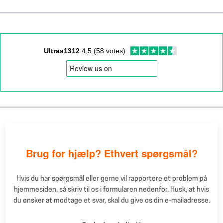
fungerer spraymaling fra mærket Montana rigtig godt.
For at være helt sikker på resultatet opfordrer vi dig til at
bestille vores prøvesæt
Combox Choreo
. Det
indeholder prøver af alle de stoffer, vi bruger, hvilket
giver dig mulighed for sikkert at teste malingen, før du
Ultras1312
4,5 (58 votes)
maler det egentlige flag.
Brug for hjælp? Ethvert spørgsmål?
Hvis du har spørgsmål eller gerne vil rapportere et problem på
hjemmesiden, så skriv til os i formularen nedenfor. Husk, at hvis
du ønsker at modtage et svar, skal du give os din e-mailadresse.