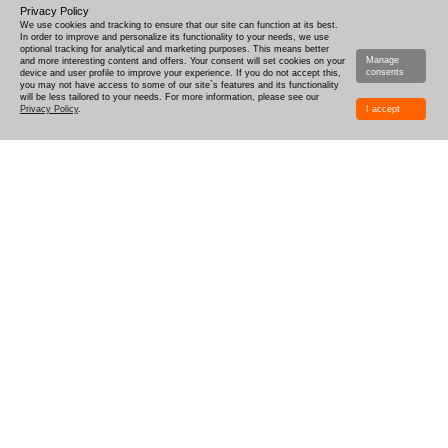
Privacy Policy
We use cookies and tracking to ensure that our site can function at its best.
In order to improve and personalize its functionality to your needs, we use
optional tracking for analytical and marketing purposes. This means better
Manage
and more interesting content and offers. Your consent will set cookies on your
consents
device and user profile to improve your experience. If you do not accept this,
you may not have access to some of our site`s features and its functionality
will be less tailored to your needs. For more information, please see our
Privacy Policy
.
I accept
HVORDAN MAN DESIGNER
FORSENDELSE
PRODUKTIONSTID
KOMBINATIONSBOKSE OG PRØVER
RABATTER